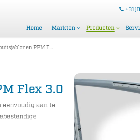
+31(0
Home
Markten
Producten
Serv
uitsjablonen PPM Flex 3.0
PM Flex 3.0
n eenvoudig aan te
tebestendige