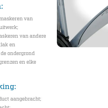
:
afmaskeren van
uitwerk;
maskeren van andere
tlak en
 de ondergrond
 grenzen en elke
king:
oduct aangebracht;
acht;