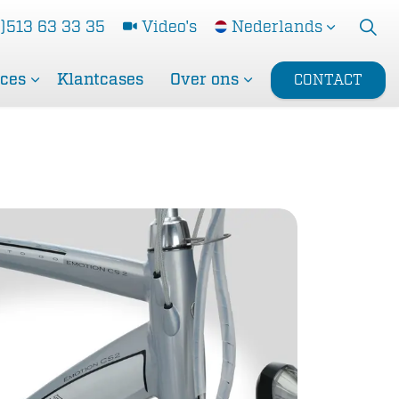
)513 63 33 35
Video's
Nederlands
ices
Klantcases
Over ons
CONTACT