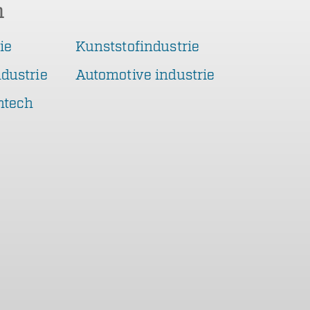
n
ie
Kunststofindustrie
dustrie
Automotive industrie
htech