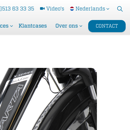
)513 63 33 35
Video's
Nederlands
ices
Klantcases
Over ons
CONTACT