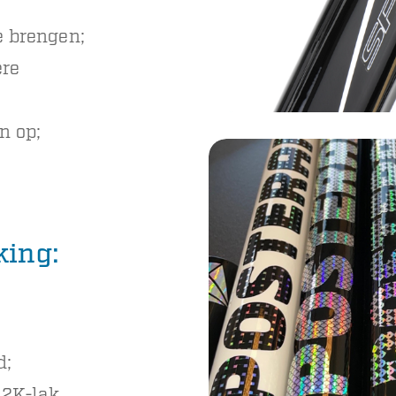
e brengen;
ere
n op;
king:
d;
 2K-lak