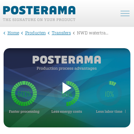
Home
Producten
Transfers
NWD watertransfers 2.0