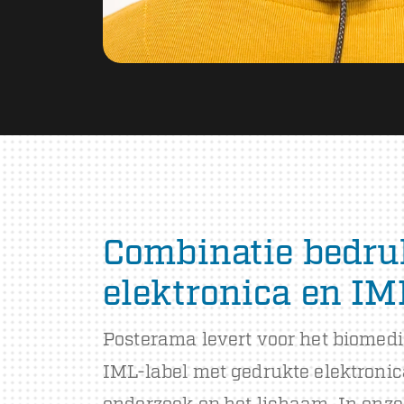
Combinatie bedru
elektronica en IM
Posterama levert voor het biomedi
IML-label met gedrukte elektroni