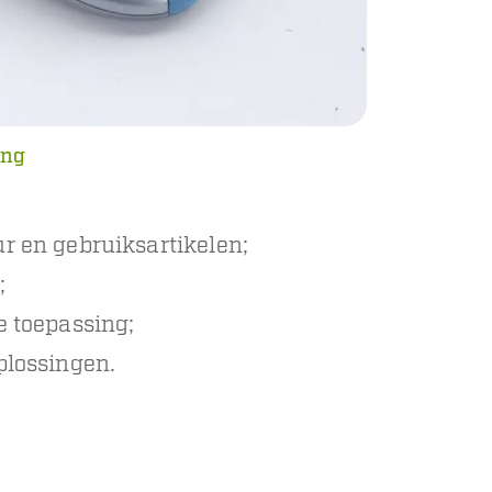
ing
r en gebruiksartikelen;
;
e toepassing;
plossingen.