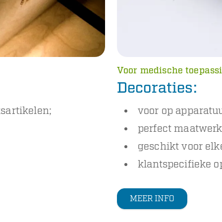
Voor medische toepass
Decoraties:
sartikelen;
voor op apparatuu
perfect maatwerk
;
geschikt voor elk
klantspecifieke o
MEER INFO