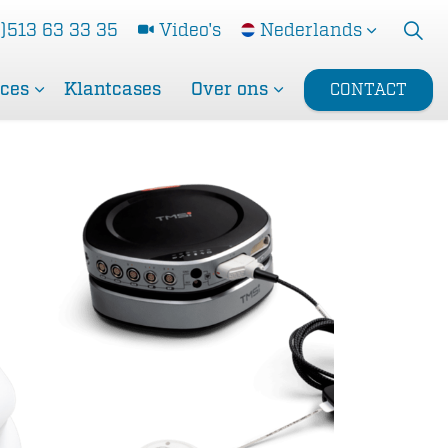
)513 63 33 35
Video's
Nederlands
ices
Klantcases
Over ons
CONTACT