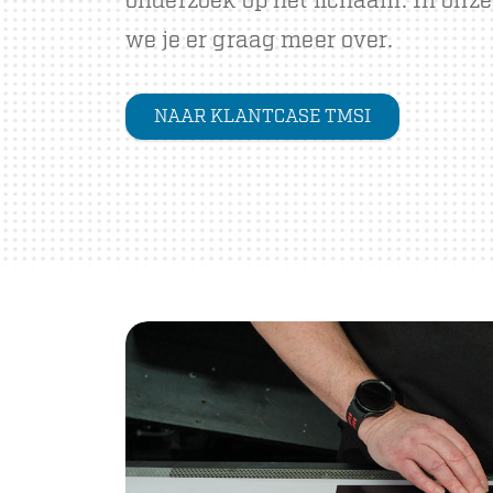
onderzoek op het lichaam. In onze
we je er graag meer over.
NAAR KLANTCASE TMSI