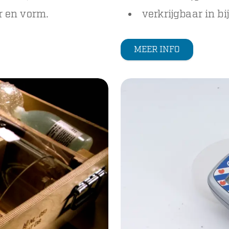
ur en vorm.
verkrijgbaar in bi
MEER INFO