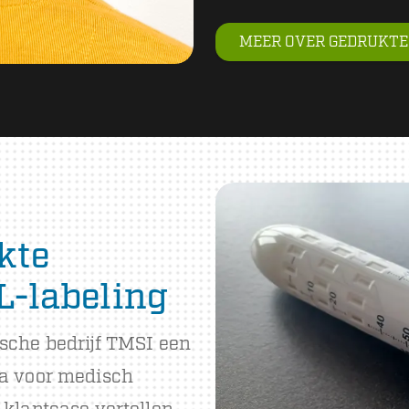
MEER OVER GEDRUKTE
kte
L-labeling
sche bedrijf TMSI een
ca voor medisch