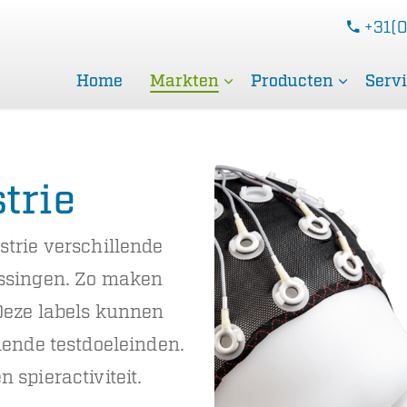
+31(0
Home
Markten
Producten
Serv
trie
trie verschillende
ossingen. Zo maken
Deze labels kunnen
lende testdoeleinden.
spieractiviteit.