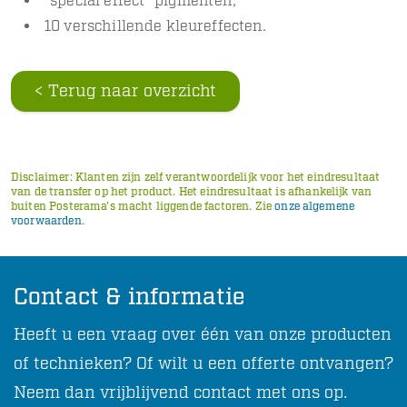
"special effect" pigmenten;
10 verschillende kleureffecten.
< Terug naar overzicht
Disclaimer: Klanten zijn zelf verantwoordelijk voor het eindresultaat
van de transfer op het product. Het eindresultaat is afhankelijk van
buiten Posterama's macht liggende factoren. Zie
onze algemene
voorwaarden
.
Contact & informatie
Heeft u een vraag over één van onze producten
of technieken? Of wilt u een offerte ontvangen?
Neem dan vrijblijvend contact met ons op.